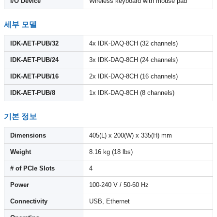
I/O Device
Wireless keyboard with mouse pad
세부 모델
IDK-AET-PUB/32
4x IDK-DAQ-8CH (32 channels)
IDK-AET-PUB/24
3x IDK-DAQ-8CH (24 channels)
IDK-AET-PUB/16
2x IDK-DAQ-8CH (16 channels)
IDK-AET-PUB/8
1x IDK-DAQ-8CH (8 channels)
기본 정보
Dimensions
405(L) x 200(W) x 335(H) mm
Weight
8.16 kg (18 lbs)
# of PCIe Slots
4
Power
100-240 V / 50-60 Hz
Connectivity
USB, Ethernet