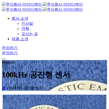
회사 소개
인사말
연혁
오시는 길
제품 소개
문의하기
문의하기
Products
100kHz 공진형 센서
홈
•
100kHz 공진형 센서